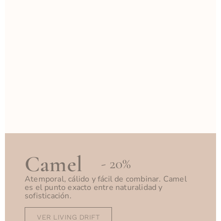
Camel
- 20%
Atemporal, cálido y fácil de combinar. Camel
es el punto exacto entre naturalidad y
sofisticación.
VER LIVING DRIFT