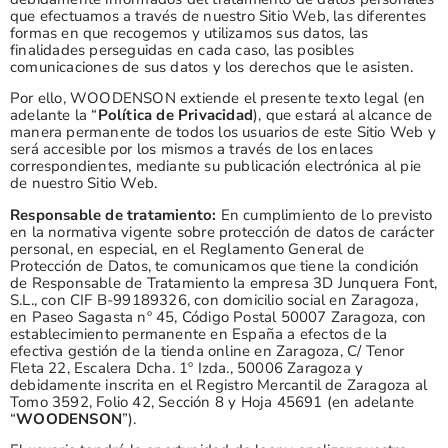
que efectuamos a través de nuestro Sitio Web, las diferentes
formas en que recogemos y utilizamos sus datos, las
finalidades perseguidas en cada caso, las posibles
comunicaciones de sus datos y los derechos que le asisten.
Por ello, WOODENSON extiende el presente texto legal (en
adelante la “
Política de Privacidad
), que estará al alcance de
manera permanente de todos los usuarios de este Sitio Web y
será accesible por los mismos a través de los enlaces
correspondientes, mediante su publicación electrónica al pie
de nuestro Sitio Web.
Responsable de tratamiento:
En cumplimiento de lo previsto
en la normativa vigente sobre protección de datos de carácter
personal, en especial, en el Reglamento General de
Protección de Datos, te comunicamos que tiene la condición
de Responsable de Tratamiento la empresa 3D Junquera Font,
S.L., con CIF B-99189326, con domicilio social en Zaragoza,
en Paseo Sagasta nº 45, Código Postal 50007 Zaragoza, con
establecimiento permanente en España a efectos de la
efectiva gestión de la tienda online en Zaragoza, C/ Tenor
Fleta 22, Escalera Dcha. 1º Izda., 50006 Zaragoza y
debidamente inscrita en el Registro Mercantil de Zaragoza al
Tomo 3592, Folio 42, Sección 8 y Hoja 45691 (en adelante
“
WOODENSON
”).