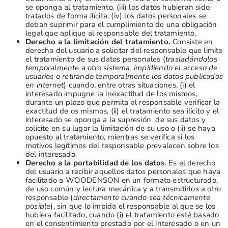
se oponga al tratamiento, (iii) los datos hubieran sido
tratados de forma ilícita, (iv) los datos personales se
deban suprimir para el cumplimiento de una obligación
legal que aplique al responsable del tratamiento.
Derecho a la limitación del tratamiento.
Consiste en
derecho del usuario a solicitar del responsable que limite
el tratamiento de sus datos personales (
trasladándolos
temporalmente a otro sistema, impidiendo el acceso de
usuarios o retirando temporalmente los datos publicados
en internet
) cuando, entre otras situaciones, (i) el
interesado impugne la inexactitud de los mismos,
durante un plazo que permita al responsable verificar la
exactitud de os mismos, (ii) el tratamiento sea ilícito y el
interesado se oponga a la supresión de sus datos y
solicite en su lugar la limitación de su uso o (ii) se haya
opuesto al tratamiento, mientras se verifica si los
motivos legítimos del responsable prevalecen sobre los
del interesado.
Derecho a la portabilidad de los datos
. Es el derecho
del usuario a recibir aquellos datos personales que haya
facilitado a WOODENSON en un formato estructurado,
de uso común y lectura mecánica y a transmitirlos a otro
responsable (
directamente cuando sea técnicamente
posible
), sin que lo impida el responsable al que se los
hubiera facilitado, cuando (i) el tratamiento esté basado
en el consentimiento prestado por el interesado o en un