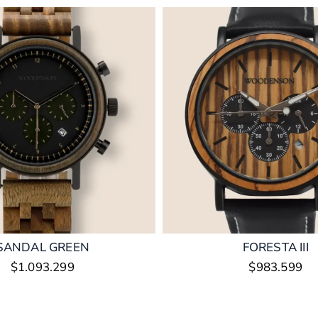
SANDAL GREEN
FORESTA III
$
1.093.299
$
983.599