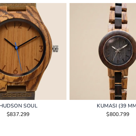
HUDSON SOUL
KUMASI (39 MM
$
837.299
$
800.799