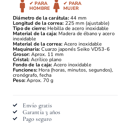
✔ PARA
✔ PARA
HOMBRE
MUJER
Diámetro de la carátula:
44 mm
Longitud de la correa:
225 mm (ajustable)
Tipo de cierre:
Hebilla de acero inoxidable
Material de la caja:
Madera de ébano y acero
inoxidable
Material de la correa:
Acero inoxidable
Maquinaria:
Cuarzo japonés Seiko VD53-6
Grosor:
Aprox. 11 mm
Cristal:
Acrílico plano
Fondo de la caja:
Acero inoxidable
Funciones:
Hora (horas, minutos, segundos),
cronógrafo, fecha
Peso:
Aprox. 70 g
Envío gratis
Garantía 3 años
Pago seguro