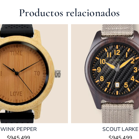
Productos relacionados
WINK PEPPER
SCOUT LARKE
$
945.499
$
945.499