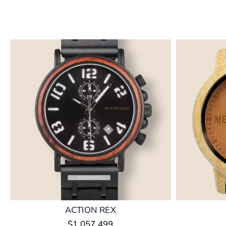
ACTION REX
$
1.057.499