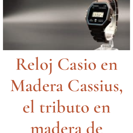
Reloj Casio en
Madera Cassius,
el tributo en
madera de