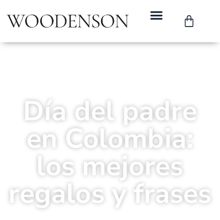
Día del padre
en Colombia:
los mejores
regalos y frases