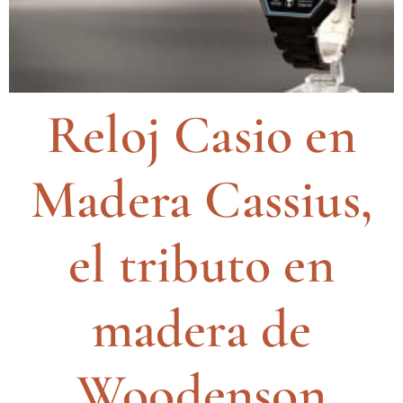
Reloj Casio en
Madera Cassius,
el tributo en
madera de
Woodenson